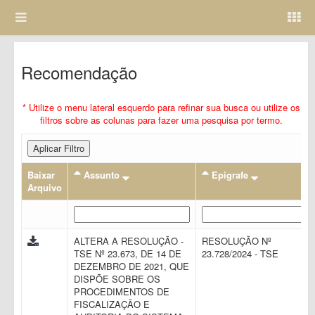
Recomendação
* Utilize o menu lateral esquerdo para refinar sua busca ou utilize os
filtros sobre as colunas para fazer uma pesquisa por termo.
Aplicar Filtro
Baixar
Assunto
Epigrafe
Arquivo
ALTERA A RESOLUÇÃO -
RESOLUÇÃO Nº
TSE Nº 23.673, DE 14 DE
23.728/2024 - TSE
DEZEMBRO DE 2021, QUE
DISPÕE SOBRE OS
PROCEDIMENTOS DE
FISCALIZAÇÃO E