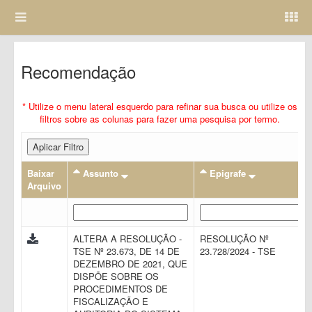
Recomendação
* Utilize o menu lateral esquerdo para refinar sua busca ou utilize os
filtros sobre as colunas para fazer uma pesquisa por termo.
Aplicar Filtro
Baixar
Assunto
Epigrafe
Arquivo
ALTERA A RESOLUÇÃO -
RESOLUÇÃO Nº
TSE Nº 23.673, DE 14 DE
23.728/2024 - TSE
DEZEMBRO DE 2021, QUE
DISPÕE SOBRE OS
PROCEDIMENTOS DE
FISCALIZAÇÃO E