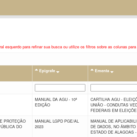
eral esquerdo para refinar sua busca ou utilize os filtros sobre as colunas pa
Epigrafe
Ementa
MANUAL DA AGU - 10ª
CARTILHA AGU - ELEIÇ
EDIÇÃO
UNIÃO - CONDUTAS VE
FEDERAIS EM ELEIÇÕE
DE PROTEÇÃO
MANUAL LGPD PGE/AL
MANUAL DE APLICABIL
PÚBLICA DO
2023
DE DADOS, NO ÂMBITO
ESTADO DE ALAGOAS -