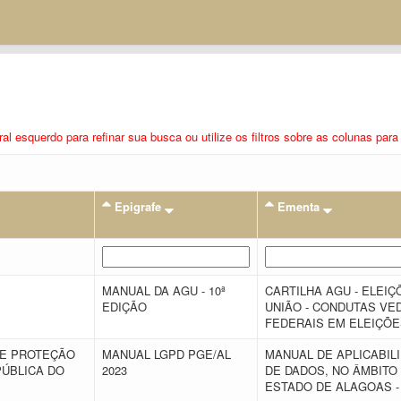
eral esquerdo para refinar sua busca ou utilize os filtros sobre as colunas pa
Epigrafe
Ementa
MANUAL DA AGU - 10ª
CARTILHA AGU - ELEIÇ
EDIÇÃO
UNIÃO - CONDUTAS VE
FEDERAIS EM ELEIÇÕE
DE PROTEÇÃO
MANUAL LGPD PGE/AL
MANUAL DE APLICABIL
PÚBLICA DO
2023
DE DADOS, NO ÂMBITO
ESTADO DE ALAGOAS -