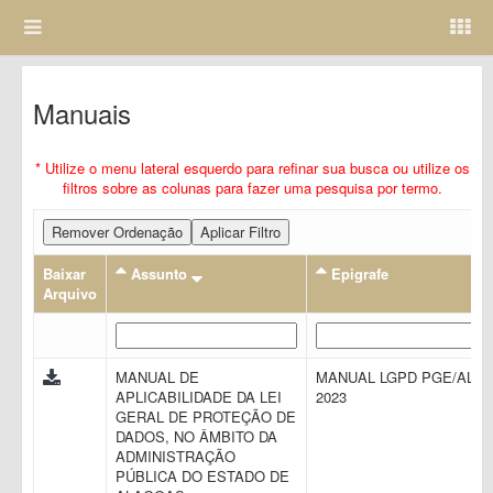
Manuais
* Utilize o menu lateral esquerdo para refinar sua busca ou utilize os
filtros sobre as colunas para fazer uma pesquisa por termo.
Remover Ordenação
Aplicar Filtro
Baixar
Assunto
Epigrafe
Arquivo
MANUAL DE
MANUAL LGPD PGE/AL
APLICABILIDADE DA LEI
2023
GERAL DE PROTEÇÃO DE
DADOS, NO ÂMBITO DA
ADMINISTRAÇÃO
PÚBLICA DO ESTADO DE