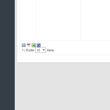
1
| Exibir
Itens