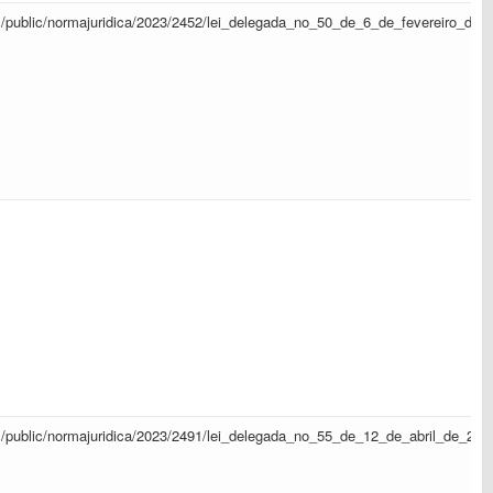
sapl/public/normajuridica/2023/2452/lei_delegada_no_50_de_6_de_fevereiro_de
sapl/public/normajuridica/2023/2491/lei_delegada_no_55_de_12_de_abril_de_20