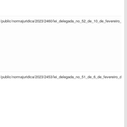
sapl/public/normajuridica/2023/2460/lei_delegada_no_52_de_10_de_fevereiro_d
sapl/public/normajuridica/2023/2453/lei_delegada_no_51_de_6_de_fevereiro_de