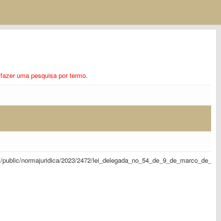
ra fazer uma pesquisa por termo.
sapl/public/normajuridica/2023/2472/lei_delegada_no_54_de_9_de_marco_de_20