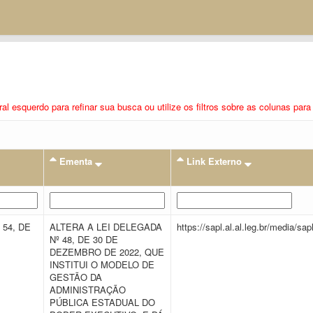
eral esquerdo para refinar sua busca ou utilize os filtros sobre as colunas pa
Ementa
Link Externo
 54, DE
ALTERA A LEI DELEGADA
https://sapl.al.al.leg.br/media/
Nº 48, DE 30 DE
DEZEMBRO DE 2022, QUE
INSTITUI O MODELO DE
GESTÃO DA
ADMINISTRAÇÃO
PÚBLICA ESTADUAL DO