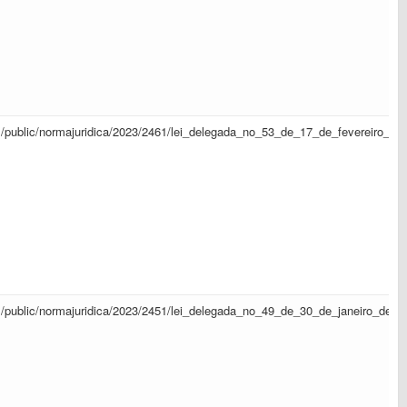
sapl/public/normajuridica/2023/2461/lei_delegada_no_53_de_17_de_fevereiro_d
sapl/public/normajuridica/2023/2451/lei_delegada_no_49_de_30_de_janeiro_de_