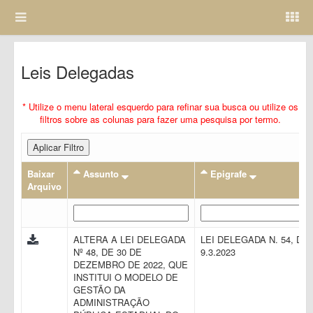
Leis Delegadas
* Utilize o menu lateral esquerdo para refinar sua busca ou utilize os
filtros sobre as colunas para fazer uma pesquisa por termo.
Aplicar Filtro
Baixar
Assunto
Epigrafe
Arquivo
ALTERA A LEI DELEGADA
LEI DELEGADA N. 54, DE
Nº 48, DE 30 DE
9.3.2023
DEZEMBRO DE 2022, QUE
INSTITUI O MODELO DE
GESTÃO DA
ADMINISTRAÇÃO