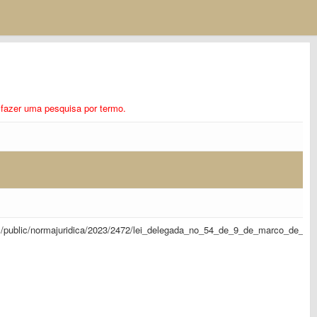
ra fazer uma pesquisa por termo.
sapl/public/normajuridica/2023/2472/lei_delegada_no_54_de_9_de_marco_de_20