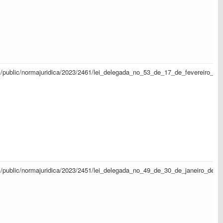
sapl/public/normajuridica/2023/2461/lei_delegada_no_53_de_17_de_fevereiro_d
sapl/public/normajuridica/2023/2451/lei_delegada_no_49_de_30_de_janeiro_de_