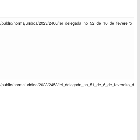
sapl/public/normajuridica/2023/2460/lei_delegada_no_52_de_10_de_fevereiro_d
sapl/public/normajuridica/2023/2453/lei_delegada_no_51_de_6_de_fevereiro_de