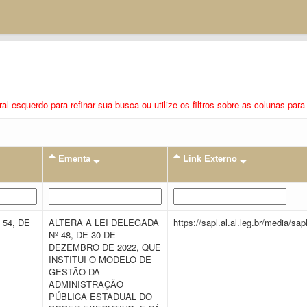
eral esquerdo para refinar sua busca ou utilize os filtros sobre as colunas pa
Ementa
Link Externo
 54, DE
ALTERA A LEI DELEGADA
https://sapl.al.al.leg.br/media/
Nº 48, DE 30 DE
DEZEMBRO DE 2022, QUE
INSTITUI O MODELO DE
GESTÃO DA
ADMINISTRAÇÃO
PÚBLICA ESTADUAL DO