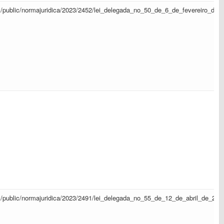
sapl/public/normajuridica/2023/2452/lei_delegada_no_50_de_6_de_fevereiro_de
sapl/public/normajuridica/2023/2491/lei_delegada_no_55_de_12_de_abril_de_20