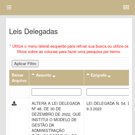
Leis Delegadas
* Utilize o menu lateral esquerdo para refinar sua busca ou utilize os
filtros sobre as colunas para fazer uma pesquisa por termo.
Aplicar Filtro
Baixar
Assunto
Epigrafe
Arquivo
ALTERA A LEI DELEGADA
LEI DELEGADA N. 54, DE
Nº 48, DE 30 DE
9.3.2023
DEZEMBRO DE 2022, QUE
INSTITUI O MODELO DE
GESTÃO DA
ADMINISTRAÇÃO