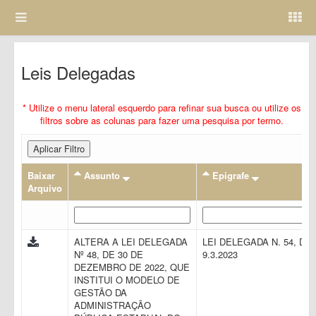
Leis Delegadas
* Utilize o menu lateral esquerdo para refinar sua busca ou utilize os
filtros sobre as colunas para fazer uma pesquisa por termo.
Aplicar Filtro
Baixar
Assunto
Epigrafe
Arquivo
ALTERA A LEI DELEGADA
LEI DELEGADA N. 54, DE
Nº 48, DE 30 DE
9.3.2023
DEZEMBRO DE 2022, QUE
INSTITUI O MODELO DE
GESTÃO DA
ADMINISTRAÇÃO