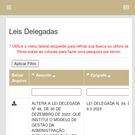
Leis Delegadas
* Utilize o menu lateral esquerdo para refinar sua busca ou utilize os
filtros sobre as colunas para fazer uma pesquisa por termo.
Aplicar Filtro
Baixar
Assunto
Epigrafe
Arquivo
ALTERA A LEI DELEGADA
LEI DELEGADA N. 54, DE
Nº 48, DE 30 DE
9.3.2023
DEZEMBRO DE 2022, QUE
INSTITUI O MODELO DE
GESTÃO DA
ADMINISTRAÇÃO