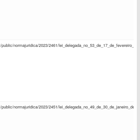
sapl/public/normajuridica/2023/2461/lei_delegada_no_53_de_17_de_fevereiro_d
sapl/public/normajuridica/2023/2451/lei_delegada_no_49_de_30_de_janeiro_de_