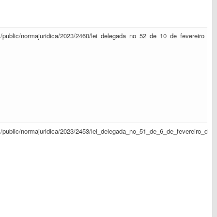
sapl/public/normajuridica/2023/2460/lei_delegada_no_52_de_10_de_fevereiro_d
sapl/public/normajuridica/2023/2453/lei_delegada_no_51_de_6_de_fevereiro_de