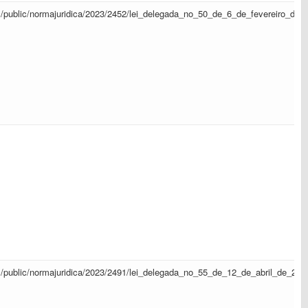
sapl/public/normajuridica/2023/2452/lei_delegada_no_50_de_6_de_fevereiro_de
sapl/public/normajuridica/2023/2491/lei_delegada_no_55_de_12_de_abril_de_20