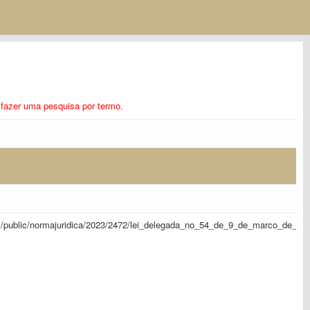
ra fazer uma pesquisa por termo.
sapl/public/normajuridica/2023/2472/lei_delegada_no_54_de_9_de_marco_de_20