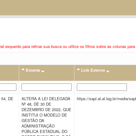
eral esquerdo para refinar sua busca ou utilize os filtros sobre as colunas pa
Ementa
Link Externo
 54, DE
ALTERA A LEI DELEGADA
https://sapl.al.al.leg.br/media/
Nº 48, DE 30 DE
DEZEMBRO DE 2022, QUE
INSTITUI O MODELO DE
GESTÃO DA
ADMINISTRAÇÃO
PÚBLICA ESTADUAL DO