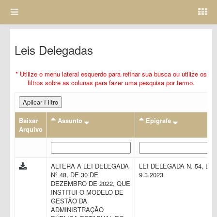
Leis Delegadas
* Utilize o menu lateral esquerdo para refinar sua busca ou utilize os
filtros sobre as colunas para fazer uma pesquisa por termo.
Aplicar Filtro
Baixar
Assunto
Epigrafe
Arquivo
ALTERA A LEI DELEGADA
LEI DELEGADA N. 54, DE
Nº 48, DE 30 DE
9.3.2023
DEZEMBRO DE 2022, QUE
INSTITUI O MODELO DE
GESTÃO DA
ADMINISTRAÇÃO