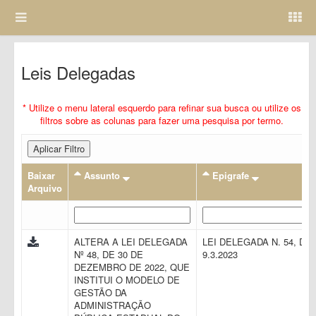
Leis Delegadas
* Utilize o menu lateral esquerdo para refinar sua busca ou utilize os
filtros sobre as colunas para fazer uma pesquisa por termo.
Aplicar Filtro
Baixar
Assunto
Epigrafe
Arquivo
ALTERA A LEI DELEGADA
LEI DELEGADA N. 54, DE
Nº 48, DE 30 DE
9.3.2023
DEZEMBRO DE 2022, QUE
INSTITUI O MODELO DE
GESTÃO DA
ADMINISTRAÇÃO