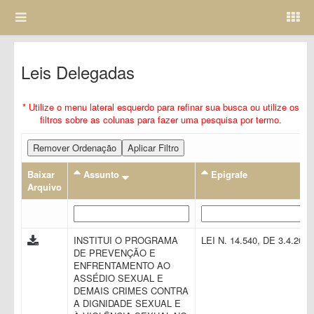
Leis Delegadas
* Utilize o menu lateral esquerdo para refinar sua busca ou utilize os
filtros sobre as colunas para fazer uma pesquisa por termo.
Remover Ordenação
Aplicar Filtro
Baixar
Assunto
Epigrafe
Arquivo
INSTITUI O PROGRAMA
LEI N. 14.540, DE 3.4.202
DE PREVENÇÃO E
ENFRENTAMENTO AO
ASSÉDIO SEXUAL E
DEMAIS CRIMES CONTRA
A DIGNIDADE SEXUAL E