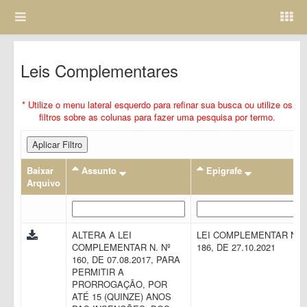
Leis Complementares
* Utilize o menu lateral esquerdo para refinar sua busca ou utilize os
filtros sobre as colunas para fazer uma pesquisa por termo.
Aplicar Filtro
Baixar
Assunto
Epigrafe
Arquivo
ALTERA A LEI
LEI COMPLEMENTAR N.
COMPLEMENTAR N. Nº
186, DE 27.10.2021
160, DE 07.08.2017, PARA
PERMITIR A
PRORROGAÇÃO, POR
ATÉ 15 (QUINZE) ANOS