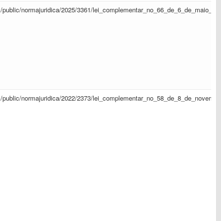
/sapl/public/normajuridica/2025/3361/lei_complementar_no_66_de_6_de_maio_d
/sapl/public/normajuridica/2022/2373/lei_complementar_no_58_de_8_de_novem