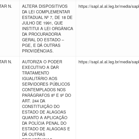
AR N.
ALTERA DISPOSITIVOS
https://sapl.al.al.leg.br/media
DA LEI COMPLEMENTAR
ESTADUAL Nº 7, DE 18 DE
JULHO DE 1991, QUE
INSTITUI A LEI ORGÂNICA
DA PROCURADORIA
GERAL DO ESTADO –
PGE, E DÁ OUTRAS
PROVIDÊNCIAS.
AR N.
AUTORIZA O PODER
https://sapl.al.al.leg.br/media
EXECUTIVO A DAR
TRATAMENTO
IGUALITÁRIO AOS
SERVIDORES PÚBLICOS
CONTEMPLADOS NOS
PARÁGRAFOS 8º E 9º DO
ART. 244 DA
CONSTITUIÇÃO DO
ESTADO DE ALAGOAS
QUANTO A APLICAÇÃO
DA POLÍCIA PENAL DO
ESTADO DE ALAGOAS E
DÁ OUTRAS