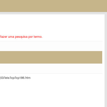
ra fazer uma pesquisa por termo.
l_03/leis/lcp/lcp186.htm