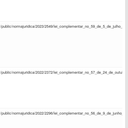
sapl/public/normajuridica/2023/2549/lei_complementar_no_59_de_5_de_julho_d
sapl/public/normajuridica/2022/2372/lei_complementar_no_57_de_24_de_outub
sapl/public/normajuridica/2022/2296/lei_complementar_no_56_de_9_de_junho_d