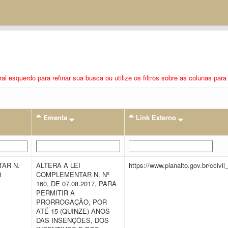
eral esquerdo para refinar sua busca ou utilize os filtros sobre as colunas pa
Ementa
Link Externo
AR N.
ALTERA A LEI
https://www.planalto.gov.br/ccivi
21
COMPLEMENTAR N. Nº
160, DE 07.08.2017, PARA
PERMITIR A
PRORROGAÇÃO, POR
ATÉ 15 (QUINZE) ANOS
DAS INSENÇÕES, DOS