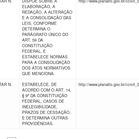
AR N.
DISPÕE SOBRE A
http://www.planalto.gov.br/ccivil_
ELABORAÇÃO, A
REDAÇÃO, A ALTERAÇÃO
E A CONSOLIDAÇÃO DAS
LEIS, CONFORME
DETERMINA O
PARÁGRAFO ÚNICO DO
ART. 59 DA
CONSTITUIÇÃO
FEDERAL, E
ESTABELECE NORMAS
PARA A CONSOLIDAÇÃO
DOS ATOS NORMATIVOS
QUE MENCIONA.
AR N.
ESTABELECE, DE
http://www.planalto.gov.br/ccivil_
ACORDO COM O ART. 14,
§ 9º DA CONSTITUIÇÃO
FEDERAL, CASOS DE
INELEGIBILIDADE,
PRAZOS DE CESSAÇÃO,
E DETERMINA OUTRAS
PROVIDÊNCIAS.