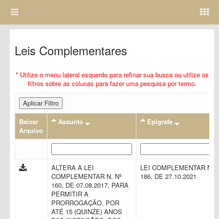
Leis Complementares
* Utilize o menu lateral esquerdo para refinar sua busca ou utilize os
filtros sobre as colunas para fazer uma pesquisa por termo.
Aplicar Filtro
Baixar
Assunto
Epigrafe
Arquivo
ALTERA A LEI
LEI COMPLEMENTAR N.
COMPLEMENTAR N. Nº
186, DE 27.10.2021
160, DE 07.08.2017, PARA
PERMITIR A
PRORROGAÇÃO, POR
ATÉ 15 (QUINZE) ANOS