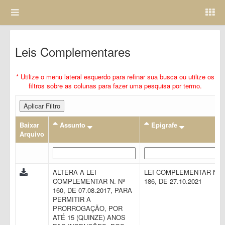
Leis Complementares
* Utilize o menu lateral esquerdo para refinar sua busca ou utilize os
filtros sobre as colunas para fazer uma pesquisa por termo.
Aplicar Filtro
Baixar
Assunto
Epigrafe
Arquivo
ALTERA A LEI
LEI COMPLEMENTAR N.
COMPLEMENTAR N. Nº
186, DE 27.10.2021
160, DE 07.08.2017, PARA
PERMITIR A
PRORROGAÇÃO, POR
ATÉ 15 (QUINZE) ANOS