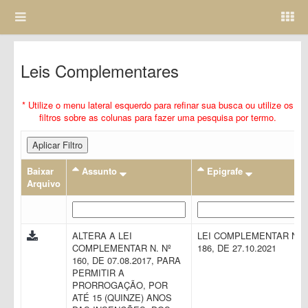
Leis Complementares
* Utilize o menu lateral esquerdo para refinar sua busca ou utilize os
filtros sobre as colunas para fazer uma pesquisa por termo.
Aplicar Filtro
Baixar
Assunto
Epigrafe
Arquivo
ALTERA A LEI
LEI COMPLEMENTAR N.
COMPLEMENTAR N. Nº
186, DE 27.10.2021
160, DE 07.08.2017, PARA
PERMITIR A
PRORROGAÇÃO, POR
ATÉ 15 (QUINZE) ANOS