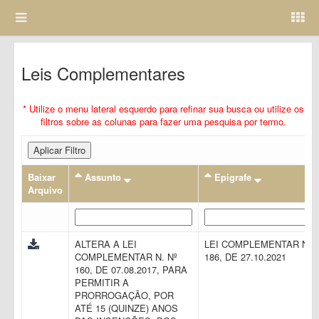
Leis Complementares
* Utilize o menu lateral esquerdo para refinar sua busca ou utilize os
filtros sobre as colunas para fazer uma pesquisa por termo.
Aplicar Filtro
Baixar
Assunto
Epigrafe
Arquivo
ALTERA A LEI
LEI COMPLEMENTAR N.
COMPLEMENTAR N. Nº
186, DE 27.10.2021
160, DE 07.08.2017, PARA
PERMITIR A
PRORROGAÇÃO, POR
ATÉ 15 (QUINZE) ANOS