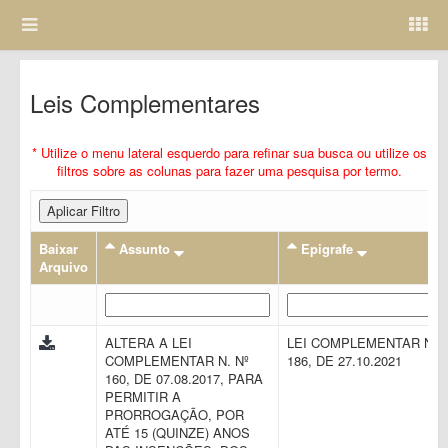
Leis Complementares
* Utilize o menu lateral esquerdo para refinar sua busca ou utilize os
filtros sobre as colunas para fazer uma pesquisa por termo.
Aplicar Filtro
Baixar
Assunto
Epigrafe
Arquivo
ALTERA A LEI
LEI COMPLEMENTAR N.
COMPLEMENTAR N. Nº
186, DE 27.10.2021
160, DE 07.08.2017, PARA
PERMITIR A
PRORROGAÇÃO, POR
ATÉ 15 (QUINZE) ANOS