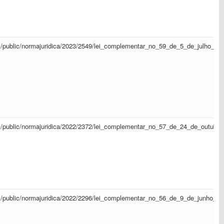
sapl/public/normajuridica/2023/2549/lei_complementar_no_59_de_5_de_julho_d
sapl/public/normajuridica/2022/2372/lei_complementar_no_57_de_24_de_outub
sapl/public/normajuridica/2022/2296/lei_complementar_no_56_de_9_de_junho_d