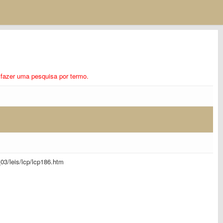
ra fazer uma pesquisa por termo.
l_03/leis/lcp/lcp186.htm