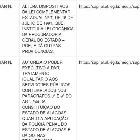
AR N.
ALTERA DISPOSITIVOS
https://sapl.al.al.leg.br/media
DA LEI COMPLEMENTAR
ESTADUAL Nº 7, DE 18 DE
JULHO DE 1991, QUE
INSTITUI A LEI ORGÂNICA
DA PROCURADORIA
GERAL DO ESTADO –
PGE, E DÁ OUTRAS
PROVIDÊNCIAS.
AR N.
AUTORIZA O PODER
https://sapl.al.al.leg.br/media
EXECUTIVO A DAR
TRATAMENTO
IGUALITÁRIO AOS
SERVIDORES PÚBLICOS
CONTEMPLADOS NOS
PARÁGRAFOS 8º E 9º DO
ART. 244 DA
CONSTITUIÇÃO DO
ESTADO DE ALAGOAS
QUANTO A APLICAÇÃO
DA POLÍCIA PENAL DO
ESTADO DE ALAGOAS E
DÁ OUTRAS