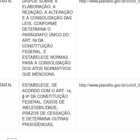
AR N.
DISPÕE SOBRE A
http://www.planalto.gov.br/ccivil_
ELABORAÇÃO, A
REDAÇÃO, A ALTERAÇÃO
E A CONSOLIDAÇÃO DAS
LEIS, CONFORME
DETERMINA O
PARÁGRAFO ÚNICO DO
ART. 59 DA
CONSTITUIÇÃO
FEDERAL, E
ESTABELECE NORMAS
PARA A CONSOLIDAÇÃO
DOS ATOS NORMATIVOS
QUE MENCIONA.
AR N.
ESTABELECE, DE
http://www.planalto.gov.br/ccivil_
ACORDO COM O ART. 14,
§ 9º DA CONSTITUIÇÃO
FEDERAL, CASOS DE
INELEGIBILIDADE,
PRAZOS DE CESSAÇÃO,
E DETERMINA OUTRAS
PROVIDÊNCIAS.