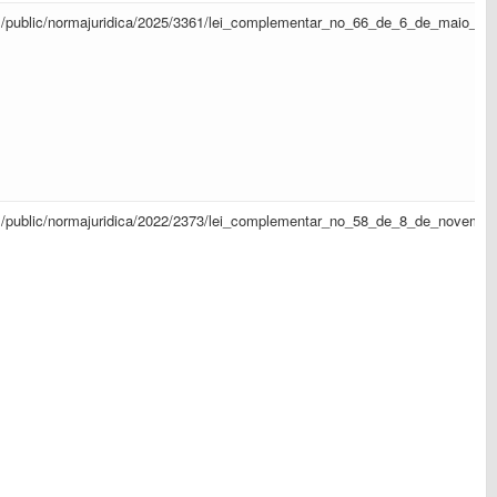
/sapl/public/normajuridica/2025/3361/lei_complementar_no_66_de_6_de_maio_d
/sapl/public/normajuridica/2022/2373/lei_complementar_no_58_de_8_de_novem