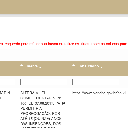
eral esquerdo para refinar sua busca ou utilize os filtros sobre as colunas pa
Ementa
Link Externo
AR N.
ALTERA A LEI
https://www.planalto.gov.br/ccivi
21
COMPLEMENTAR N. Nº
160, DE 07.08.2017, PARA
PERMITIR A
PRORROGAÇÃO, POR
ATÉ 15 (QUINZE) ANOS
DAS INSENÇÕES, DOS