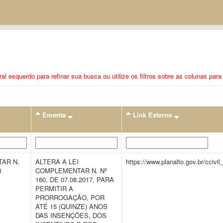
eral esquerdo para refinar sua busca ou utilize os filtros sobre as colunas pa
Ementa
Link Externo
AR N.
ALTERA A LEI
https://www.planalto.gov.br/ccivi
21
COMPLEMENTAR N. Nº
160, DE 07.08.2017, PARA
PERMITIR A
PRORROGAÇÃO, POR
ATÉ 15 (QUINZE) ANOS
DAS INSENÇÕES, DOS