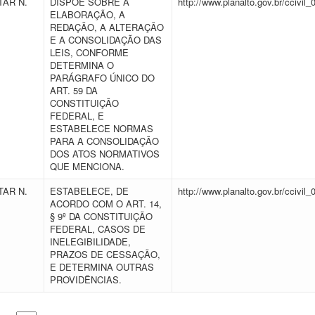
AR N.
DISPÕE SOBRE A
http://www.planalto.gov.br/ccivil_
ELABORAÇÃO, A
REDAÇÃO, A ALTERAÇÃO
E A CONSOLIDAÇÃO DAS
LEIS, CONFORME
DETERMINA O
PARÁGRAFO ÚNICO DO
ART. 59 DA
CONSTITUIÇÃO
FEDERAL, E
ESTABELECE NORMAS
PARA A CONSOLIDAÇÃO
DOS ATOS NORMATIVOS
QUE MENCIONA.
AR N.
ESTABELECE, DE
http://www.planalto.gov.br/ccivil_
ACORDO COM O ART. 14,
§ 9º DA CONSTITUIÇÃO
FEDERAL, CASOS DE
INELEGIBILIDADE,
PRAZOS DE CESSAÇÃO,
E DETERMINA OUTRAS
PROVIDÊNCIAS.