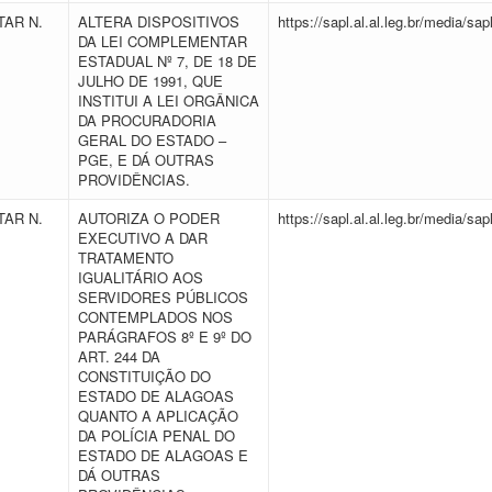
AR N.
ALTERA DISPOSITIVOS
https://sapl.al.al.leg.br/media
DA LEI COMPLEMENTAR
ESTADUAL Nº 7, DE 18 DE
JULHO DE 1991, QUE
INSTITUI A LEI ORGÂNICA
DA PROCURADORIA
GERAL DO ESTADO –
PGE, E DÁ OUTRAS
PROVIDÊNCIAS.
AR N.
AUTORIZA O PODER
https://sapl.al.al.leg.br/media
EXECUTIVO A DAR
TRATAMENTO
IGUALITÁRIO AOS
SERVIDORES PÚBLICOS
CONTEMPLADOS NOS
PARÁGRAFOS 8º E 9º DO
ART. 244 DA
CONSTITUIÇÃO DO
ESTADO DE ALAGOAS
QUANTO A APLICAÇÃO
DA POLÍCIA PENAL DO
ESTADO DE ALAGOAS E
DÁ OUTRAS