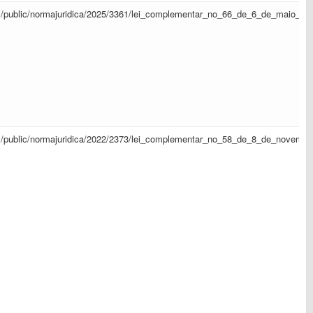
/sapl/public/normajuridica/2025/3361/lei_complementar_no_66_de_6_de_maio_d
/sapl/public/normajuridica/2022/2373/lei_complementar_no_58_de_8_de_novem