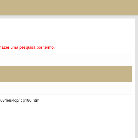
ra fazer uma pesquisa por termo.
l_03/leis/lcp/lcp186.htm