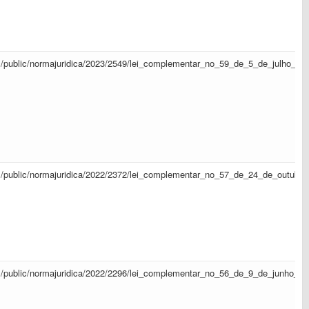
sapl/public/normajuridica/2023/2549/lei_complementar_no_59_de_5_de_julho_d
sapl/public/normajuridica/2022/2372/lei_complementar_no_57_de_24_de_outub
sapl/public/normajuridica/2022/2296/lei_complementar_no_56_de_9_de_junho_d