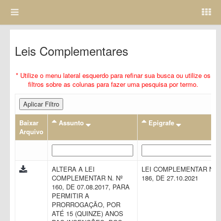
Leis Complementares
* Utilize o menu lateral esquerdo para refinar sua busca ou utilize os
filtros sobre as colunas para fazer uma pesquisa por termo.
Aplicar Filtro
Baixar
Assunto
Epigrafe
Arquivo
ALTERA A LEI
LEI COMPLEMENTAR N.
COMPLEMENTAR N. Nº
186, DE 27.10.2021
160, DE 07.08.2017, PARA
PERMITIR A
PRORROGAÇÃO, POR
ATÉ 15 (QUINZE) ANOS