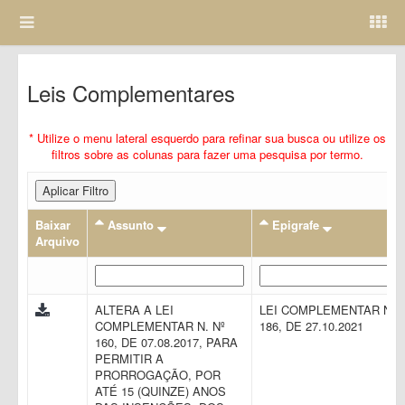
Leis Complementares
* Utilize o menu lateral esquerdo para refinar sua busca ou utilize os
filtros sobre as colunas para fazer uma pesquisa por termo.
Aplicar Filtro
Baixar
Assunto
Epigrafe
Arquivo
ALTERA A LEI
LEI COMPLEMENTAR N.
COMPLEMENTAR N. Nº
186, DE 27.10.2021
160, DE 07.08.2017, PARA
PERMITIR A
PRORROGAÇÃO, POR
ATÉ 15 (QUINZE) ANOS