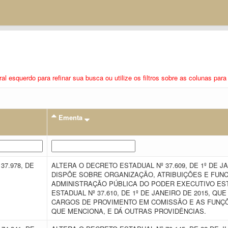
eral esquerdo para refinar sua busca ou utilize os filtros sobre as colunas pa
Ementa
37.978, DE
ALTERA O DECRETO ESTADUAL Nº 37.609, DE 1º DE J
DISPÕE SOBRE ORGANIZAÇÃO, ATRIBUIÇÕES E FUN
ADMINISTRAÇÃO PÚBLICA DO PODER EXECUTIVO ES
ESTADUAL Nº 37.610, DE 1º DE JANEIRO DE 2015, Q
CARGOS DE PROVIMENTO EM COMISSÃO E AS FUNÇÕ
QUE MENCIONA, E DÁ OUTRAS PROVIDÊNCIAS.