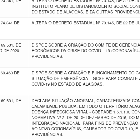
74.341, DE
ALTERA O DECRETO ESTADUAL Nº 70.145, DE 22 DE J
INSTITUI O PLANO DE DISTANCIAMENTO SOCIAL CO
DO ESTADO DE ALAGOAS, E DÁ OUTRAS PROVIDÊNC
74.341 DE
ALTERA O DECRETO ESTADUAL Nº 70.145, DE 22 DE J
69.531, DE
DISPÕE SOBRE A CRIAÇÃO DO COMITÊ DE GERENCI
O DE 2020
ECONÔMICOS DA CRISE DO COVID – 19 (CORONAVÍRU
PROVIDÊNCIAS.
69.463 DE
DISPÕE SOBRE A CRIAÇÃO E FUNCIONAMENTO DO GA
SITUAÇÃO DE EMERGÊNCIA – GCSE PARA COMBATE
COVID-19 NO ESTADO DE ALAGOAS.
69.691, DE
DECLARA SITUAÇÃO ANORMAL, CARACTERIZADA CO
CALAMIDADE PÚBLICA, EM TODO O TERRITÓRIO ALA
DOENÇA INFECCIOSA VIRAL - COBRADE 1.5.1.1.0, C
NORMATIVA Nº 2, DE 20 DE DEZEMBRO DE 2016, DO M
INTEGRAÇÃO NACIONAL, PARA FINS DE PREVENÇÃO
AO NOVO CORONAVÍRUS, CAUSADOR DO COVID-19, E
PROVIDÊNCIAS.