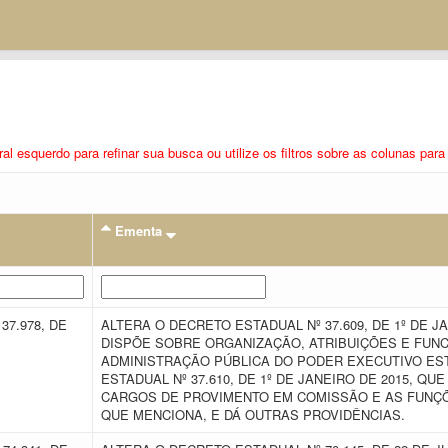
eral esquerdo para refinar sua busca ou utilize os filtros sobre as colunas pa
Ementa
37.978, DE
ALTERA O DECRETO ESTADUAL Nº 37.609, DE 1º DE J
DISPÕE SOBRE ORGANIZAÇÃO, ATRIBUIÇÕES E FUN
ADMINISTRAÇÃO PÚBLICA DO PODER EXECUTIVO ES
ESTADUAL Nº 37.610, DE 1º DE JANEIRO DE 2015, Q
CARGOS DE PROVIMENTO EM COMISSÃO E AS FUNÇÕ
QUE MENCIONA, E DÁ OUTRAS PROVIDÊNCIAS.