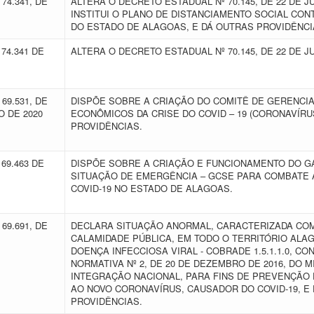
74.341, DE
ALTERA O DECRETO ESTADUAL Nº 70.145, DE 22 DE J
INSTITUI O PLANO DE DISTANCIAMENTO SOCIAL CO
DO ESTADO DE ALAGOAS, E DÁ OUTRAS PROVIDÊNC
74.341 DE
ALTERA O DECRETO ESTADUAL Nº 70.145, DE 22 DE J
69.531, DE
DISPÕE SOBRE A CRIAÇÃO DO COMITÊ DE GERENCI
O DE 2020
ECONÔMICOS DA CRISE DO COVID – 19 (CORONAVÍRU
PROVIDÊNCIAS.
69.463 DE
DISPÕE SOBRE A CRIAÇÃO E FUNCIONAMENTO DO GA
SITUAÇÃO DE EMERGÊNCIA – GCSE PARA COMBATE
COVID-19 NO ESTADO DE ALAGOAS.
69.691, DE
DECLARA SITUAÇÃO ANORMAL, CARACTERIZADA CO
CALAMIDADE PÚBLICA, EM TODO O TERRITÓRIO ALA
DOENÇA INFECCIOSA VIRAL - COBRADE 1.5.1.1.0, C
NORMATIVA Nº 2, DE 20 DE DEZEMBRO DE 2016, DO M
INTEGRAÇÃO NACIONAL, PARA FINS DE PREVENÇÃO
AO NOVO CORONAVÍRUS, CAUSADOR DO COVID-19, E
PROVIDÊNCIAS.