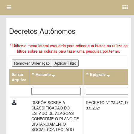
Decretos Autônomos
* Utilize o menu lateral esquerdo para refinar sua busca ou utilize os
filtros sobre as colunas para fazer uma pesquisa por termo.
Remover Ordenação
Aplicar Filtro
Baixar
Assunto
Epigrafe
Arquivo
DISPÕE SOBRE A
DECRETO Nº 73.467, DE
CLASSIFICAÇÃO DO
3.3.2021
ESTADO DE ALAGOAS
CONFORME O PLANO DE
DISTANCIAMENTO
SOCIAL CONTROLADO