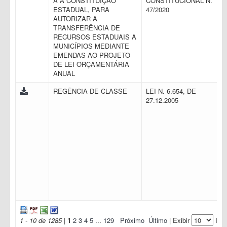
A À CONSTITUIÇÃO
CONSTITUCIONAL N.
ESTADUAL, PARA
47/2020
AUTORIZAR A
TRANSFERÊNCIA DE
RECURSOS ESTADUAIS A
MUNICÍPIOS MEDIANTE
EMENDAS AO PROJETO
DE LEI ORÇAMENTÁRIA
ANUAL
REGÊNCIA DE CLASSE
LEI N. 6.654, DE
27.12.2005
1 - 10 de 1285
|
1
2
3
4
5
...
129
Próximo
Último
| Exibir
Iten