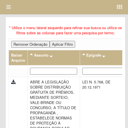
* Utilize o menu lateral esquerdo para refinar sua busca ou utilize os
filtros sobre as colunas para fazer uma pesquisa por termo.
Remover Ordenação
Aplicar Filtro
Baixar
Assunto
Epigrafe
Arquivo
ABRE A LEGISLAÇÃO
LEI N. 5.768, DE
SOBRE DISTRIBUIÇÃO
20.12.1971
GRATUITA DE PRÊMIOS,
MEDIANTE SORTEIO,
VALE-BRINDE OU
CONCURSO, A TÍTULO DE
PROPAGANDA ,
ESTABELECE NORMAS
DE PROTEÇÃO À