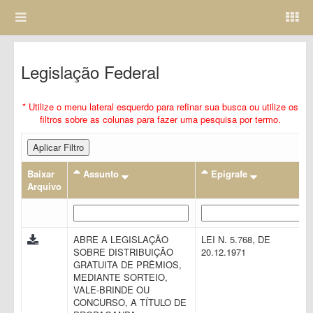
Legislação Federal
* Utilize o menu lateral esquerdo para refinar sua busca ou utilize os
filtros sobre as colunas para fazer uma pesquisa por termo.
Aplicar Filtro
Baixar
Assunto
Epigrafe
Arquivo
ABRE A LEGISLAÇÃO
LEI N. 5.768, DE
SOBRE DISTRIBUIÇÃO
20.12.1971
GRATUITA DE PRÊMIOS,
MEDIANTE SORTEIO,
VALE-BRINDE OU
CONCURSO, A TÍTULO DE