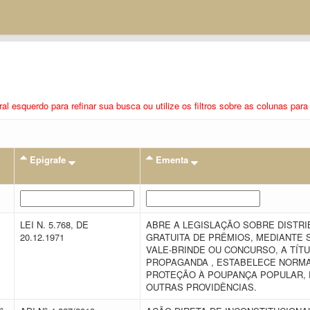
eral esquerdo para refinar sua busca ou utilize os filtros sobre as colunas pa
Epigrafe
Ementa
LEI N. 5.768, DE
ABRE A LEGISLAÇÃO SOBRE DISTRI
,
20.12.1971
GRATUITA DE PRÊMIOS, MEDIANTE 
VALE-BRINDE OU CONCURSO, A TÍTU
PROPAGANDA , ESTABELECE NORM
PROTEÇÃO À POUPANÇA POPULAR, 
OUTRAS PROVIDÊNCIAS.