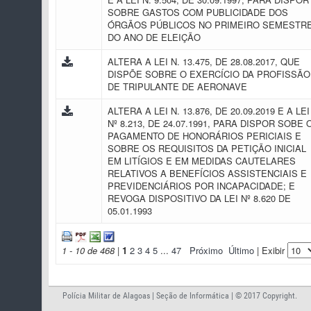
SOBRE GASTOS COM PUBLICIDADE DOS
ÓRGÃOS PÚBLICOS NO PRIMEIRO SEMESTR
DO ANO DE ELEIÇÃO
ALTERA A LEI N. 13.475, DE 28.08.2017, QUE
DISPÕE SOBRE O EXERCÍCIO DA PROFISSÃO
DE TRIPULANTE DE AERONAVE
ALTERA A LEI N. 13.876, DE 20.09.2019 E A LEI
Nº 8.213, DE 24.07.1991, PARA DISPOR SOBE 
PAGAMENTO DE HONORÁRIOS PERICIAIS E
SOBRE OS REQUISITOS DA PETIÇÃO INICIAL
EM LITÍGIOS E EM MEDIDAS CAUTELARES
RELATIVOS A BENEFÍCIOS ASSISTENCIAIS E
PREVIDENCIÁRIOS POR INCAPACIDADE; E
REVOGA DISPOSITIVO DA LEI Nº 8.620 DE
05.01.1993
1 - 10 de 468
|
1
2
3
4
5
...
47
Próximo
Último
| Exibir
Polícia Militar de Alagoas | Seção de Informática | © 2017 Copyright.