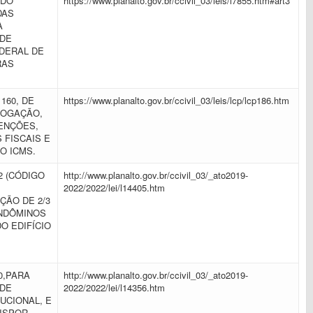
 DO
https://www.planalto.gov.br/ccivil_03/leis/l7855.htm#art3
DAS
A
 DE
DERAL DE
RAS
160, DE
https://www.planalto.gov.br/ccivil_03/leis/lcp/lcp186.htm
RROGAÇÃO,
SENÇÕES,
 FISCAIS E
AO ICMS.
02 (CÓDIGO
http://www.planalto.gov.br/ccivil_03/_ato2019-
2022/2022/lei/l14405.htm
ÇÃO DE 2/3
ONDÔMINOS
O EDIFÍCIO
10,PARA
http://www.planalto.gov.br/ccivil_03/_ato2019-
 DE
2022/2022/lei/l14356.htm
UCIONAL, E
 DISPOR