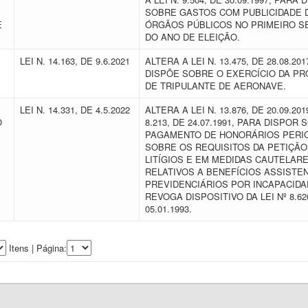
SOBRE GASTOS COM PUBLICIDADE 
E
ÓRGÃOS PÚBLICOS NO PRIMEIRO 
DO ANO DE ELEIÇÃO.
LEI N. 14.163, DE 9.6.2021
ALTERA A LEI N. 13.475, DE 28.08.20
DISPÕE SOBRE O EXERCÍCIO DA PR
DE TRIPULANTE DE AERONAVE.
LEI N. 14.331, DE 4.5.2022
ALTERA A LEI N. 13.876, DE 20.09.201
O
8.213, DE 24.07.1991, PARA DISPOR 
PAGAMENTO DE HONORÁRIOS PERIC
SOBRE OS REQUISITOS DA PETIÇÃO 
LITÍGIOS E EM MEDIDAS CAUTELAR
RELATIVOS A BENEFÍCIOS ASSISTEN
PREVIDENCIÁRIOS POR INCAPACIDA
REVOGA DISPOSITIVO DA LEI Nº 8.62
05.01.1993.
Itens | Página: