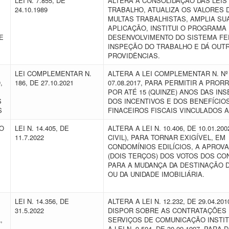
LEI N. 7.855, DE
ALTERA A CONSOLIDAÇÃO DAS LEIS
24.10.1989
TRABALHO, ATUALIZA OS VALORES 
MULTAS TRABALHISTAS, AMPLIA SU
APLICAÇÃO, INSTITUI O PROGRAMA
E
DESENVOLVIMENTO DO SISTEMA FE
INSPEÇÃO DO TRABALHO E DÁ OUT
PROVIDÊNCIAS.
LEI COMPLEMENTAR N.
ALTERA A LEI COMPLEMENTAR N. Nº 
,
186, DE 27.10.2021
07.08.2017, PARA PERMITIR A PRO
POR ATÉ 15 (QUINZE) ANOS DAS IN
S
DOS INCENTIVOS E DOS BENEFÍCIOS
MS
FINACEIROS FISCAIS VINCULADOS 
GO
LEI N. 14.405, DE
ALTERA A LEI N. 10.406, DE 10.01.20
11.7.2022
CIVIL), PARA TORNAR EXIGÍVEL, EM
CONDOMÍNIOS EDILÍCIOS, A APROVA
(DOIS TERÇOS) DOS VOTOS DOS C
PARA A MUDANÇA DA DESTINAÇÃO D
OU DA UNIDADE IMOBILIÁRIA.
LEI N. 14.356, DE
ALTERA A LEI N. 12.232, DE 29.04.20
31.5.2022
DISPOR SOBRE AS CONTRATAÇÕES
,
SERVIÇOS DE COMUNICAÇÃO INSTIT
A LEI N. 9.504, DE 30.09.1997, PARA