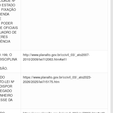
IDADE Nº
DO ESTADO
 FIXAÇÃO
MENDA
E
O PODER
E OFICIAIS
QUADRO DE
ERES
DÊNCIA
.199, O
http://www.planalto.gov.br/ccivil_03/_ato2007-
DISCIPLINA
2010/2009/lei/l12063.htm#art1
SSÃO.
 DO
https://www.planalto.gov.br/ccivil_03/_ato2023-
O-LEI Nº
2026/2025/lei/l15175.htm
 DISPOR
REGADO
ANHEIRO
ESSE DA