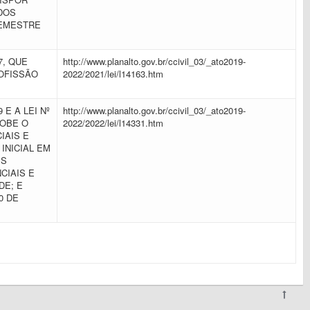
DOS
SEMESTRE
17, QUE
http://www.planalto.gov.br/ccivil_03/_ato2019-
OFISSÃO
2022/2021/lei/l14163.htm
9 E A LEI Nº
http://www.planalto.gov.br/ccivil_03/_ato2019-
SOBE O
2022/2022/lei/l14331.htm
IAIS E
INICIAL EM
ES
CIAIS E
DE; E
0 DE