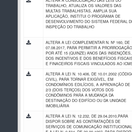
ALTERA A CONSOLIDAÇÃO DAS LEIS DO
TRABALHO, ATUALIZA OS VALORES DAS
MULTAS TRABALHISTAS, AMPLIA SUA
APLICAÇÃO, INSTITUI O PROGRAMA DE
DESENVOLVIMENTO DO SISTEMA FEDERAL D
INSPEÇÃO DO TRABALHO
ALTERA A LEI COMPLEMENTAR N. Nº 160, DE
07.08.2017, PARA PERMITIR A PRORROGAÇÃO
POR ATÉ 15 (QUINZE) ANOS DAS INSENÇÕES,
DOS INCENTIVOS E DOS BENEFÍCIOS FISCAI
E FINACEIROS FISCAIS VINCULADOS AO IC
ALTERA A LEI N. 10.406, DE 10.01.2002 (CÓDI
CIVIL), PARA TORNAR EXIGÍVEL, EM
CONDOMÍNIOS EDILÍCIOS, A APROVAÇÃO DE
2/3 (DOIS TERÇOS) DOS VOTOS DOS
CONDÔMINOS PARA A MUDANÇA DA
DESTINAÇÃO DO EDIFÍCIO OU DA UNIDADE
IMOBILIÁRIA
ALTERA A LEI N. 12.232, DE 29.04.2010,PARA
DISPOR SOBRE AS CONTRATAÇÕES DE
SERVIÇOS DE COMUNICAÇÃO INSTITUCIONAL
E A LEI N. 9.504, DE 30.09.1997, PARA DISPOR