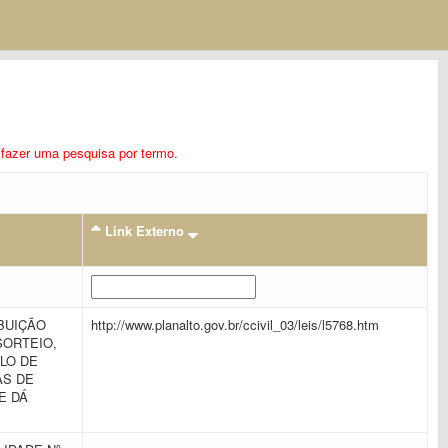
ra fazer uma pesquisa por termo.
Link Externo
BUIÇÃO
http://www.planalto.gov.br/ccivil_03/leis/l5768.htm
SORTEIO,
LO DE
AS DE
E DÁ