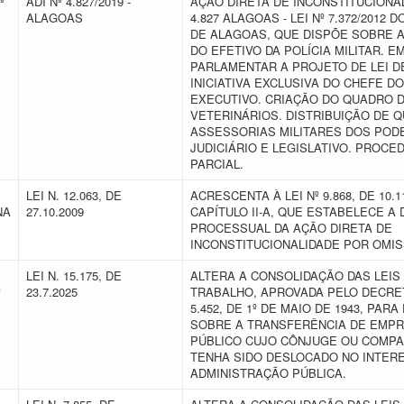
º
ADI Nº 4.827/2019 -
AÇÃO DIRETA DE INCONSTITUCIONAL
ALAGOAS
4.827 ALAGOAS - LEI Nº 7.372/2012 
DE ALAGOAS, QUE DISPÕE SOBRE A
DO EFETIVO DA POLÍCIA MILITAR. E
PARLAMENTAR A PROJETO DE LEI D
INICIATIVA EXCLUSIVA DO CHEFE D
EXECUTIVO. CRIAÇÃO DO QUADRO D
VETERINÁRIOS. DISTRIBUIÇÃO DE 
ASSESSORIAS MILITARES DOS POD
JUDICIÁRIO E LEGISLATIVO. PROCE
PARCIAL.
LEI N. 12.063, DE
ACRESCENTA À LEI Nº 9.868, DE 10.11
NA
27.10.2009
CAPÍTULO II-A, QUE ESTABELECE A 
PROCESSUAL DA AÇÃO DIRETA DE
INCONSTITUCIONALIDADE POR OMI
LEI N. 15.175, DE
ALTERA A CONSOLIDAÇÃO DAS LEIS
º
23.7.2025
TRABALHO, APROVADA PELO DECRET
5.452, DE 1º DE MAIO DE 1943, PARA
SOBRE A TRANSFERÊNCIA DE EMP
PÚBLICO CUJO CÔNJUGE OU COMP
TENHA SIDO DESLOCADO NO INTER
ADMINISTRAÇÃO PÚBLICA.