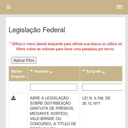
Legislação Federal
* Utilize o menu lateral esquerdo para refinar sua busca ou utilize os
filtros sobre as colunas para fazer uma pesquisa por termo.
Aplicar Filtro
Baixar
Assunto
Epigrafe
Arquivo
ABRE A LEGISLAÇÃO
LEI N. 5.768, DE
SOBRE DISTRIBUIÇÃO
20.12.1971
GRATUITA DE PRÊMIOS,
MEDIANTE SORTEIO,
VALE-BRINDE OU
CONCURSO, A TÍTULO DE