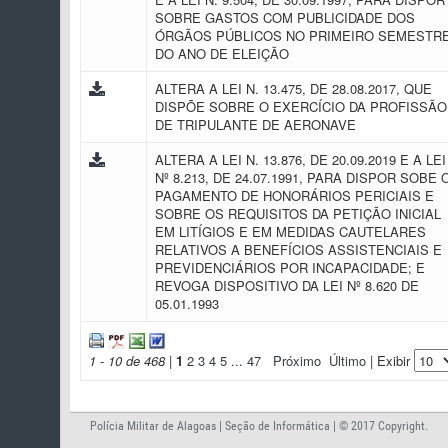
SOBRE GASTOS COM PUBLICIDADE DOS
ÓRGÃOS PÚBLICOS NO PRIMEIRO SEMESTR
DO ANO DE ELEIÇÃO
ALTERA A LEI N. 13.475, DE 28.08.2017, QUE
DISPÕE SOBRE O EXERCÍCIO DA PROFISSÃO
DE TRIPULANTE DE AERONAVE
ALTERA A LEI N. 13.876, DE 20.09.2019 E A LEI
Nº 8.213, DE 24.07.1991, PARA DISPOR SOBE 
PAGAMENTO DE HONORÁRIOS PERICIAIS E
SOBRE OS REQUISITOS DA PETIÇÃO INICIAL
EM LITÍGIOS E EM MEDIDAS CAUTELARES
RELATIVOS A BENEFÍCIOS ASSISTENCIAIS E
PREVIDENCIÁRIOS POR INCAPACIDADE; E
REVOGA DISPOSITIVO DA LEI Nº 8.620 DE
05.01.1993
1 - 10 de 468
|
1
2
3
4
5
...
47
Próximo
Último
| Exibir
Polícia Militar de Alagoas | Seção de Informática | © 2017 Copyright.