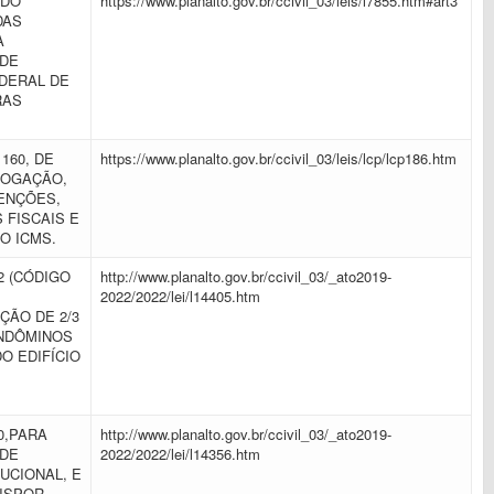
 DO
https://www.planalto.gov.br/ccivil_03/leis/l7855.htm#art3
DAS
A
 DE
DERAL DE
RAS
160, DE
https://www.planalto.gov.br/ccivil_03/leis/lcp/lcp186.htm
RROGAÇÃO,
SENÇÕES,
 FISCAIS E
AO ICMS.
02 (CÓDIGO
http://www.planalto.gov.br/ccivil_03/_ato2019-
2022/2022/lei/l14405.htm
ÇÃO DE 2/3
ONDÔMINOS
O EDIFÍCIO
10,PARA
http://www.planalto.gov.br/ccivil_03/_ato2019-
 DE
2022/2022/lei/l14356.htm
UCIONAL, E
 DISPOR