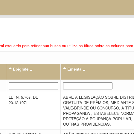
eral esquerdo para refinar sua busca ou utilize os filtros sobre as colunas pa
Epigrafe
Ementa
LEI N. 5.768, DE
ABRE A LEGISLAÇÃO SOBRE DISTRI
,
20.12.1971
GRATUITA DE PRÊMIOS, MEDIANTE 
VALE-BRINDE OU CONCURSO, A TÍTU
PROPAGANDA , ESTABELECE NORM
PROTEÇÃO À POUPANÇA POPULAR, 
OUTRAS PROVIDÊNCIAS.