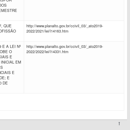
DOS
SEMESTRE
17, QUE
http://www.planalto.gov.br/ccivil_03/_ato2019-
OFISSÃO
2022/2021/lei/l14163.htm
9 E A LEI Nº
http://www.planalto.gov.br/ccivil_03/_ato2019-
SOBE O
2022/2022/lei/l14331.htm
IAIS E
INICIAL EM
ES
CIAIS E
DE; E
0 DE