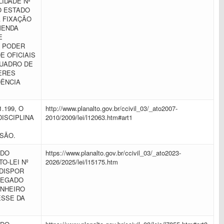
IDADE Nº
DO ESTADO
 FIXAÇÃO
MENDA
E
O PODER
E OFICIAIS
QUADRO DE
ERES
DÊNCIA
.199, O
http://www.planalto.gov.br/ccivil_03/_ato2007-
DISCIPLINA
2010/2009/lei/l12063.htm#art1
SSÃO.
 DO
https://www.planalto.gov.br/ccivil_03/_ato2023-
O-LEI Nº
2026/2025/lei/l15175.htm
 DISPOR
REGADO
ANHEIRO
ESSE DA