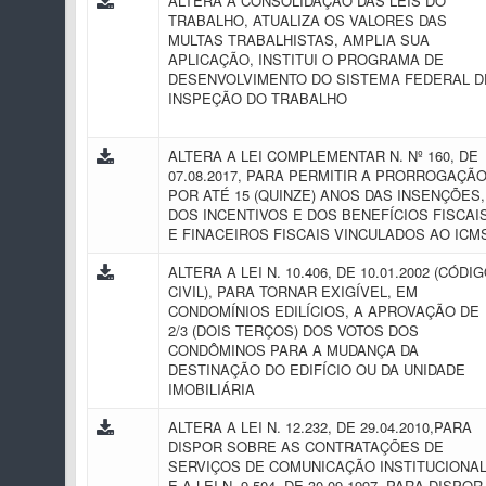
ALTERA A CONSOLIDAÇÃO DAS LEIS DO
TRABALHO, ATUALIZA OS VALORES DAS
MULTAS TRABALHISTAS, AMPLIA SUA
APLICAÇÃO, INSTITUI O PROGRAMA DE
DESENVOLVIMENTO DO SISTEMA FEDERAL D
INSPEÇÃO DO TRABALHO
ALTERA A LEI COMPLEMENTAR N. Nº 160, DE
07.08.2017, PARA PERMITIR A PRORROGAÇÃO
POR ATÉ 15 (QUINZE) ANOS DAS INSENÇÕES,
DOS INCENTIVOS E DOS BENEFÍCIOS FISCAI
E FINACEIROS FISCAIS VINCULADOS AO IC
ALTERA A LEI N. 10.406, DE 10.01.2002 (CÓDI
CIVIL), PARA TORNAR EXIGÍVEL, EM
CONDOMÍNIOS EDILÍCIOS, A APROVAÇÃO DE
2/3 (DOIS TERÇOS) DOS VOTOS DOS
CONDÔMINOS PARA A MUDANÇA DA
DESTINAÇÃO DO EDIFÍCIO OU DA UNIDADE
IMOBILIÁRIA
ALTERA A LEI N. 12.232, DE 29.04.2010,PARA
DISPOR SOBRE AS CONTRATAÇÕES DE
SERVIÇOS DE COMUNICAÇÃO INSTITUCIONAL
E A LEI N. 9.504, DE 30.09.1997, PARA DISPOR