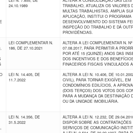
LEI N. 7.855, DE
ALTERA A CONSOLIDAÇÃO DAS LEIS
24.10.1989
TRABALHO, ATUALIZA OS VALORES 
MULTAS TRABALHISTAS, AMPLIA SU
APLICAÇÃO, INSTITUI O PROGRAMA
E
DESENVOLVIMENTO DO SISTEMA FE
INSPEÇÃO DO TRABALHO E DÁ OUT
PROVIDÊNCIAS.
LEI COMPLEMENTAR N.
ALTERA A LEI COMPLEMENTAR N. Nº 
,
186, DE 27.10.2021
07.08.2017, PARA PERMITIR A PRO
POR ATÉ 15 (QUINZE) ANOS DAS IN
S
DOS INCENTIVOS E DOS BENEFÍCIOS
MS
FINACEIROS FISCAIS VINCULADOS 
GO
LEI N. 14.405, DE
ALTERA A LEI N. 10.406, DE 10.01.20
11.7.2022
CIVIL), PARA TORNAR EXIGÍVEL, EM
CONDOMÍNIOS EDILÍCIOS, A APROVA
(DOIS TERÇOS) DOS VOTOS DOS C
PARA A MUDANÇA DA DESTINAÇÃO D
OU DA UNIDADE IMOBILIÁRIA.
LEI N. 14.356, DE
ALTERA A LEI N. 12.232, DE 29.04.20
31.5.2022
DISPOR SOBRE AS CONTRATAÇÕES
,
SERVIÇOS DE COMUNICAÇÃO INSTIT
A LEI N. 9.504, DE 30.09.1997, PARA