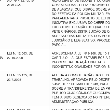
º
ADI Nº 4.827/2019 -
AÇÃO DIRETA DE INCONSTITUCIONAL
ALAGOAS
4.827 ALAGOAS - LEI Nº 7.372/2012 
DE ALAGOAS, QUE DISPÕE SOBRE A
DO EFETIVO DA POLÍCIA MILITAR. E
PARLAMENTAR A PROJETO DE LEI D
INICIATIVA EXCLUSIVA DO CHEFE D
EXECUTIVO. CRIAÇÃO DO QUADRO D
VETERINÁRIOS. DISTRIBUIÇÃO DE 
ASSESSORIAS MILITARES DOS POD
JUDICIÁRIO E LEGISLATIVO. PROCE
PARCIAL.
LEI N. 12.063, DE
ACRESCENTA À LEI Nº 9.868, DE 10.11
NA
27.10.2009
CAPÍTULO II-A, QUE ESTABELECE A 
PROCESSUAL DA AÇÃO DIRETA DE
INCONSTITUCIONALIDADE POR OMI
LEI N. 15.175, DE
ALTERA A CONSOLIDAÇÃO DAS LEIS
º
23.7.2025
TRABALHO, APROVADA PELO DECRET
5.452, DE 1º DE MAIO DE 1943, PARA
SOBRE A TRANSFERÊNCIA DE EMP
PÚBLICO CUJO CÔNJUGE OU COMP
TENHA SIDO DESLOCADO NO INTER
ADMINISTRAÇÃO PÚBLICA.