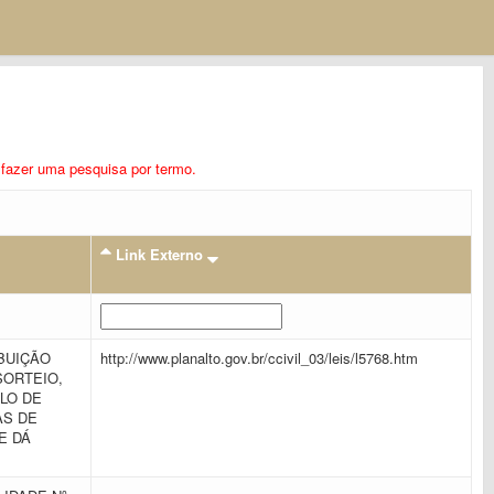
ra fazer uma pesquisa por termo.
Link Externo
BUIÇÃO
http://www.planalto.gov.br/ccivil_03/leis/l5768.htm
SORTEIO,
LO DE
AS DE
E DÁ