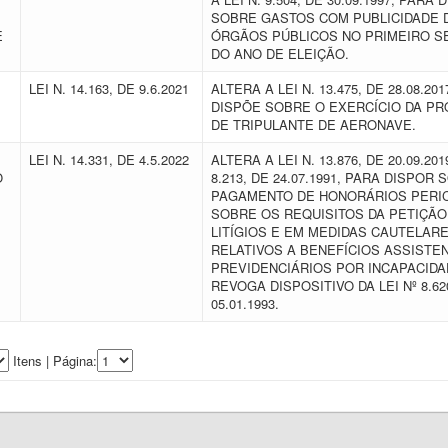
SOBRE GASTOS COM PUBLICIDADE 
E
ÓRGÃOS PÚBLICOS NO PRIMEIRO 
DO ANO DE ELEIÇÃO.
LEI N. 14.163, DE 9.6.2021
ALTERA A LEI N. 13.475, DE 28.08.20
DISPÕE SOBRE O EXERCÍCIO DA PR
DE TRIPULANTE DE AERONAVE.
LEI N. 14.331, DE 4.5.2022
ALTERA A LEI N. 13.876, DE 20.09.201
O
8.213, DE 24.07.1991, PARA DISPOR 
PAGAMENTO DE HONORÁRIOS PERIC
SOBRE OS REQUISITOS DA PETIÇÃO 
LITÍGIOS E EM MEDIDAS CAUTELAR
RELATIVOS A BENEFÍCIOS ASSISTEN
PREVIDENCIÁRIOS POR INCAPACIDA
REVOGA DISPOSITIVO DA LEI Nº 8.62
05.01.1993.
Itens | Página: