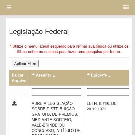
Legislação Federal
* Utilize o menu lateral esquerdo para refinar sua busca ou utilize os
filtros sobre as colunas para fazer uma pesquisa por termo.
Aplicar Filtro
Baixar
Assunto
Epigrafe
Arquivo
ABRE A LEGISLAÇÃO
LEI N. 5.768, DE
SOBRE DISTRIBUIÇÃO
20.12.1971
GRATUITA DE PRÊMIOS,
MEDIANTE SORTEIO,
VALE-BRINDE OU
CONCURSO, A TÍTULO DE