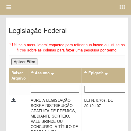
Legislação Federal
* Utilize o menu lateral esquerdo para refinar sua busca ou utilize os
filtros sobre as colunas para fazer uma pesquisa por termo.
Aplicar Filtro
Baixar
Assunto
Epigrafe
Arquivo
ABRE A LEGISLAÇÃO
LEI N. 5.768, DE
SOBRE DISTRIBUIÇÃO
20.12.1971
GRATUITA DE PRÊMIOS,
MEDIANTE SORTEIO,
VALE-BRINDE OU
CONCURSO, A TÍTULO DE