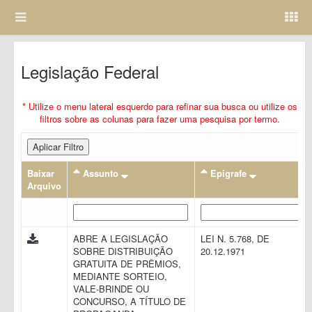
Legislação Federal
* Utilize o menu lateral esquerdo para refinar sua busca ou utilize os
filtros sobre as colunas para fazer uma pesquisa por termo.
Aplicar Filtro
Baixar
Assunto
Epigrafe
Arquivo
ABRE A LEGISLAÇÃO
LEI N. 5.768, DE
SOBRE DISTRIBUIÇÃO
20.12.1971
GRATUITA DE PRÊMIOS,
MEDIANTE SORTEIO,
VALE-BRINDE OU
CONCURSO, A TÍTULO DE