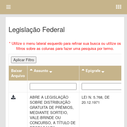
Legislação Federal
* Utilize o menu lateral esquerdo para refinar sua busca ou utilize os
filtros sobre as colunas para fazer uma pesquisa por termo.
Aplicar Filtro
Baixar
Assunto
Epigrafe
Arquivo
ABRE A LEGISLAÇÃO
LEI N. 5.768, DE
SOBRE DISTRIBUIÇÃO
20.12.1971
GRATUITA DE PRÊMIOS,
MEDIANTE SORTEIO,
VALE-BRINDE OU
CONCURSO, A TÍTULO DE