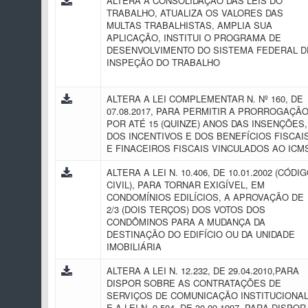
ALTERA A CONSOLIDAÇÃO DAS LEIS DO
TRABALHO, ATUALIZA OS VALORES DAS
MULTAS TRABALHISTAS, AMPLIA SUA
APLICAÇÃO, INSTITUI O PROGRAMA DE
DESENVOLVIMENTO DO SISTEMA FEDERAL D
INSPEÇÃO DO TRABALHO
ALTERA A LEI COMPLEMENTAR N. Nº 160, DE
07.08.2017, PARA PERMITIR A PRORROGAÇÃO
POR ATÉ 15 (QUINZE) ANOS DAS INSENÇÕES,
DOS INCENTIVOS E DOS BENEFÍCIOS FISCAI
E FINACEIROS FISCAIS VINCULADOS AO IC
ALTERA A LEI N. 10.406, DE 10.01.2002 (CÓDI
CIVIL), PARA TORNAR EXIGÍVEL, EM
CONDOMÍNIOS EDILÍCIOS, A APROVAÇÃO DE
2/3 (DOIS TERÇOS) DOS VOTOS DOS
CONDÔMINOS PARA A MUDANÇA DA
DESTINAÇÃO DO EDIFÍCIO OU DA UNIDADE
IMOBILIÁRIA
ALTERA A LEI N. 12.232, DE 29.04.2010,PARA
DISPOR SOBRE AS CONTRATAÇÕES DE
SERVIÇOS DE COMUNICAÇÃO INSTITUCIONAL
E A LEI N. 9.504, DE 30.09.1997, PARA DISPOR