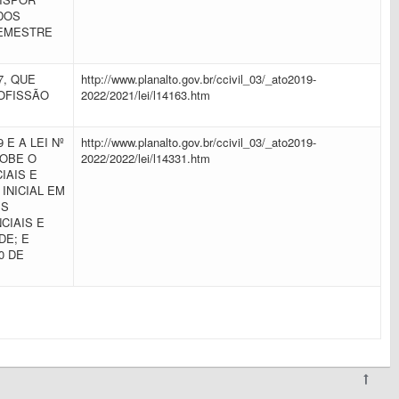
DOS
SEMESTRE
17, QUE
http://www.planalto.gov.br/ccivil_03/_ato2019-
OFISSÃO
2022/2021/lei/l14163.htm
9 E A LEI Nº
http://www.planalto.gov.br/ccivil_03/_ato2019-
SOBE O
2022/2022/lei/l14331.htm
IAIS E
INICIAL EM
ES
CIAIS E
DE; E
0 DE