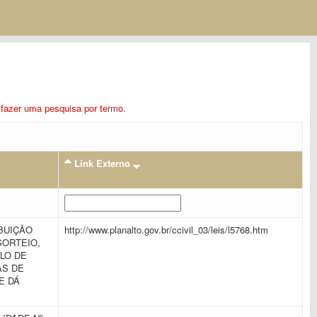
ra fazer uma pesquisa por termo.
Link Externo
BUIÇÃO
http://www.planalto.gov.br/ccivil_03/leis/l5768.htm
SORTEIO,
LO DE
AS DE
E DÁ