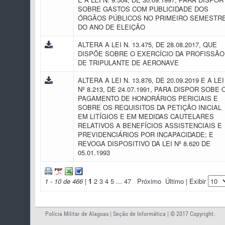
SOBRE GASTOS COM PUBLICIDADE DOS
ÓRGÃOS PÚBLICOS NO PRIMEIRO SEMESTR
DO ANO DE ELEIÇÃO
ALTERA A LEI N. 13.475, DE 28.08.2017, QUE
DISPÕE SOBRE O EXERCÍCIO DA PROFISSÃO
DE TRIPULANTE DE AERONAVE
ALTERA A LEI N. 13.876, DE 20.09.2019 E A LEI
Nº 8.213, DE 24.07.1991, PARA DISPOR SOBE 
PAGAMENTO DE HONORÁRIOS PERICIAIS E
SOBRE OS REQUISITOS DA PETIÇÃO INICIAL
EM LITÍGIOS E EM MEDIDAS CAUTELARES
RELATIVOS A BENEFÍCIOS ASSISTENCIAIS E
PREVIDENCIÁRIOS POR INCAPACIDADE; E
REVOGA DISPOSITIVO DA LEI Nº 8.620 DE
05.01.1993
1 - 10 de 466
|
1
2
3
4
5
...
47
Próximo
Último
| Exibir
Polícia Militar de Alagoas | Seção de Informática | © 2017 Copyright.