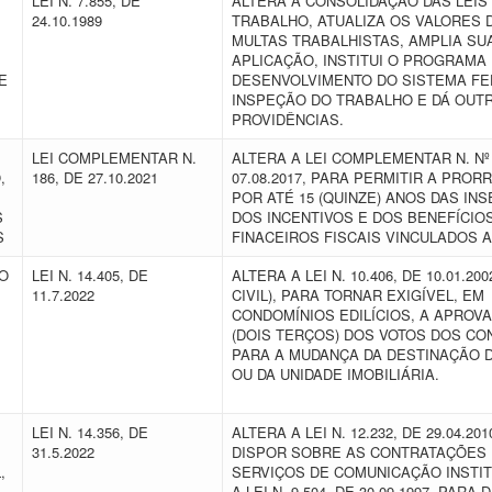
LEI N. 7.855, DE
ALTERA A CONSOLIDAÇÃO DAS LEIS
24.10.1989
TRABALHO, ATUALIZA OS VALORES 
MULTAS TRABALHISTAS, AMPLIA SU
APLICAÇÃO, INSTITUI O PROGRAMA
E
DESENVOLVIMENTO DO SISTEMA FE
INSPEÇÃO DO TRABALHO E DÁ OUT
PROVIDÊNCIAS.
LEI COMPLEMENTAR N.
ALTERA A LEI COMPLEMENTAR N. Nº 
,
186, DE 27.10.2021
07.08.2017, PARA PERMITIR A PRO
POR ATÉ 15 (QUINZE) ANOS DAS IN
S
DOS INCENTIVOS E DOS BENEFÍCIOS
MS
FINACEIROS FISCAIS VINCULADOS 
GO
LEI N. 14.405, DE
ALTERA A LEI N. 10.406, DE 10.01.20
11.7.2022
CIVIL), PARA TORNAR EXIGÍVEL, EM
CONDOMÍNIOS EDILÍCIOS, A APROVA
(DOIS TERÇOS) DOS VOTOS DOS C
PARA A MUDANÇA DA DESTINAÇÃO D
OU DA UNIDADE IMOBILIÁRIA.
LEI N. 14.356, DE
ALTERA A LEI N. 12.232, DE 29.04.20
31.5.2022
DISPOR SOBRE AS CONTRATAÇÕES
,
SERVIÇOS DE COMUNICAÇÃO INSTIT
A LEI N. 9.504, DE 30.09.1997, PARA