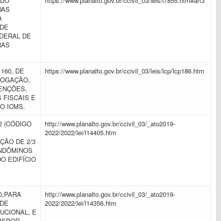
 DO
https://www.planalto.gov.br/ccivil_03/leis/l7855.htm#art3
DAS
A
 DE
DERAL DE
RAS
160, DE
https://www.planalto.gov.br/ccivil_03/leis/lcp/lcp186.htm
RROGAÇÃO,
SENÇÕES,
 FISCAIS E
AO ICMS.
02 (CÓDIGO
http://www.planalto.gov.br/ccivil_03/_ato2019-
2022/2022/lei/l14405.htm
ÇÃO DE 2/3
ONDÔMINOS
O EDIFÍCIO
10,PARA
http://www.planalto.gov.br/ccivil_03/_ato2019-
 DE
2022/2022/lei/l14356.htm
UCIONAL, E
 DISPOR