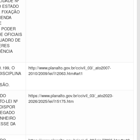
IDADE Nº
DO ESTADO
 FIXAÇÃO
MENDA
E
O PODER
E OFICIAIS
QUADRO DE
ERES
DÊNCIA
.199, O
http://www.planalto.gov.br/ccivil_03/_ato2007-
DISCIPLINA
2010/2009/lei/l12063.htm#art1
SSÃO.
 DO
https://www.planalto.gov.br/ccivil_03/_ato2023-
O-LEI Nº
2026/2025/lei/l15175.htm
 DISPOR
REGADO
ANHEIRO
ESSE DA