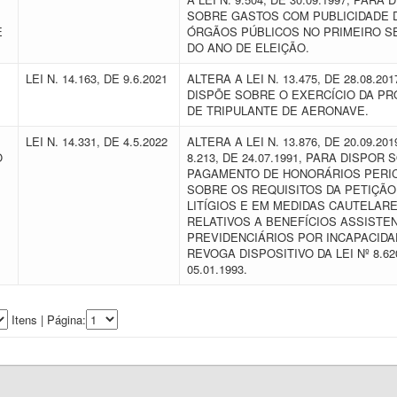
SOBRE GASTOS COM PUBLICIDADE 
E
ÓRGÃOS PÚBLICOS NO PRIMEIRO 
DO ANO DE ELEIÇÃO.
LEI N. 14.163, DE 9.6.2021
ALTERA A LEI N. 13.475, DE 28.08.20
DISPÕE SOBRE O EXERCÍCIO DA PR
DE TRIPULANTE DE AERONAVE.
LEI N. 14.331, DE 4.5.2022
ALTERA A LEI N. 13.876, DE 20.09.201
O
8.213, DE 24.07.1991, PARA DISPOR 
PAGAMENTO DE HONORÁRIOS PERIC
SOBRE OS REQUISITOS DA PETIÇÃO 
LITÍGIOS E EM MEDIDAS CAUTELAR
RELATIVOS A BENEFÍCIOS ASSISTEN
PREVIDENCIÁRIOS POR INCAPACIDA
REVOGA DISPOSITIVO DA LEI Nº 8.62
05.01.1993.
Itens | Página: