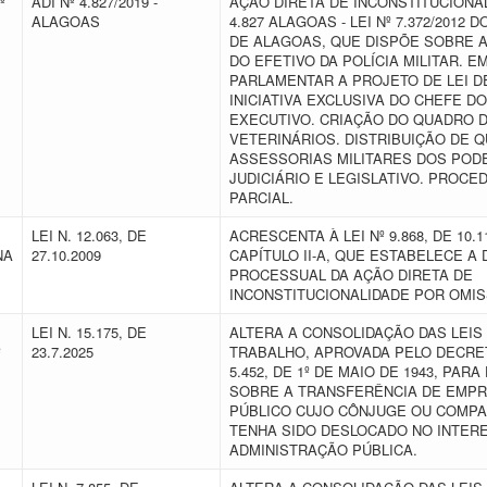
º
ADI Nº 4.827/2019 -
AÇÃO DIRETA DE INCONSTITUCIONAL
ALAGOAS
4.827 ALAGOAS - LEI Nº 7.372/2012 
DE ALAGOAS, QUE DISPÕE SOBRE A
DO EFETIVO DA POLÍCIA MILITAR. E
PARLAMENTAR A PROJETO DE LEI D
INICIATIVA EXCLUSIVA DO CHEFE D
EXECUTIVO. CRIAÇÃO DO QUADRO D
VETERINÁRIOS. DISTRIBUIÇÃO DE 
ASSESSORIAS MILITARES DOS POD
JUDICIÁRIO E LEGISLATIVO. PROCE
PARCIAL.
LEI N. 12.063, DE
ACRESCENTA À LEI Nº 9.868, DE 10.11
NA
27.10.2009
CAPÍTULO II-A, QUE ESTABELECE A 
PROCESSUAL DA AÇÃO DIRETA DE
INCONSTITUCIONALIDADE POR OMI
LEI N. 15.175, DE
ALTERA A CONSOLIDAÇÃO DAS LEIS
º
23.7.2025
TRABALHO, APROVADA PELO DECRET
5.452, DE 1º DE MAIO DE 1943, PARA
SOBRE A TRANSFERÊNCIA DE EMP
PÚBLICO CUJO CÔNJUGE OU COMP
TENHA SIDO DESLOCADO NO INTER
ADMINISTRAÇÃO PÚBLICA.