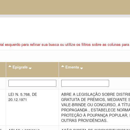
eral esquerdo para refinar sua busca ou utilize os filtros sobre as colunas pa
Epigrafe
Ementa
LEI N. 5.768, DE
ABRE A LEGISLAÇÃO SOBRE DISTRI
,
20.12.1971
GRATUITA DE PRÊMIOS, MEDIANTE 
VALE-BRINDE OU CONCURSO, A TÍTU
PROPAGANDA , ESTABELECE NORM
PROTEÇÃO À POUPANÇA POPULAR, 
OUTRAS PROVIDÊNCIAS.