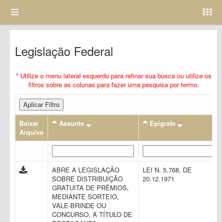
Legislação Federal
* Utilize o menu lateral esquerdo para refinar sua busca ou utilize os
filtros sobre as colunas para fazer uma pesquisa por termo.
Aplicar Filtro
Baixar
Assunto
Epigrafe
Arquivo
ABRE A LEGISLAÇÃO
LEI N. 5.768, DE
SOBRE DISTRIBUIÇÃO
20.12.1971
GRATUITA DE PRÊMIOS,
MEDIANTE SORTEIO,
VALE-BRINDE OU
CONCURSO, A TÍTULO DE