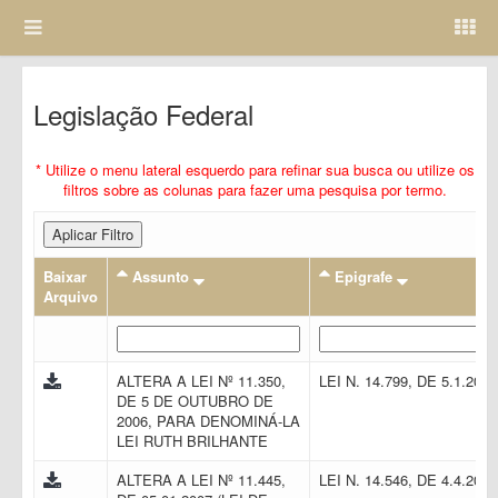
Legislação Federal
* Utilize o menu lateral esquerdo para refinar sua busca ou utilize os
filtros sobre as colunas para fazer uma pesquisa por termo.
Aplicar Filtro
Baixar
Assunto
Epigrafe
Arquivo
ALTERA A LEI Nº 11.350,
LEI N. 14.799, DE 5.1.202
DE 5 DE OUTUBRO DE
2006, PARA DENOMINÁ-LA
LEI RUTH BRILHANTE
ALTERA A LEI Nº 11.445,
LEI N. 14.546, DE 4.4.202