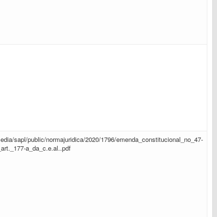
r/media/sapl/public/normajuridica/2020/1796/emenda_constitucional_no_47-
art._177-a_da_c.e.al..pdf