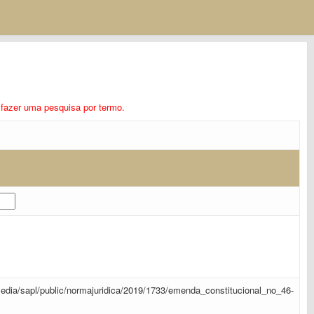
ra fazer uma pesquisa por termo.
r/media/sapl/public/normajuridica/2019/1733/emenda_constitucional_no_46-