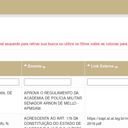
eral esquerdo para refinar sua busca ou utilize os filtros sobre as colunas pa
Ementa
Link Externo
459, DE
APROVA O REGULAMENTO DA
ACADEMIA DE POLÍCIA MILITAR
SENADOR ARNON DE MELLO -
APMSAM.
ACRESCENTA AO ART. 176 DA
https://sapl.al.al.leg.b
AL N.
CONSTITUIÇÃO DO ESTADO DE
2019.pdf