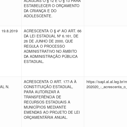
ALAGOAS O § 12 E O § 13 PARA
ESTABELECER O ORÇAMENTO
DA CRIANÇA E DO
ADOLESCENTE.
E 19.8.2019
ACRESCENTA O § 4º AO ART. 66
DA LEI ESTADUAL Nº 6.161, DE
26 DE JUNHO DE 2000, QUE
REGULA O PROCESSO
ADMINISTRATIVO NO ÂMBITO
DA ADMINISTRAÇÃO PÚBLICA
ESTADUAL.
ACRESCENTA O ART. 177-A À
https://sapl.al.al.leg.b
AL N.
CONSTITUIÇÃO ESTADUAL,
202020_-_acrescenta_o_
PARA AUTORIZAR A
TRANSFERÊNCIA DE
RECURSOS ESTADUAIS A
MUNICÍPIOS MEDIANTE
EMENDAS AO PROJETO DE LEI
ORÇAMENTÁRIA ANUAL.