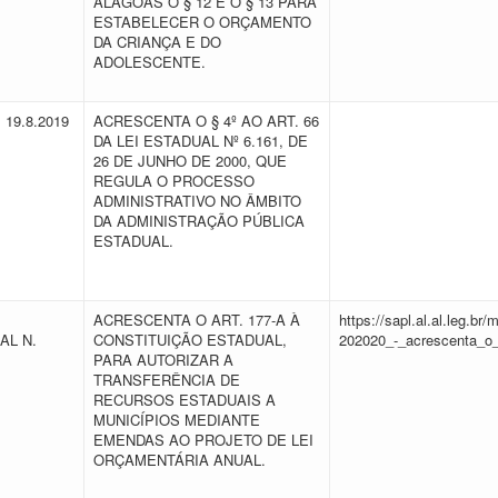
ALAGOAS O § 12 E O § 13 PARA
ESTABELECER O ORÇAMENTO
DA CRIANÇA E DO
ADOLESCENTE.
E 19.8.2019
ACRESCENTA O § 4º AO ART. 66
DA LEI ESTADUAL Nº 6.161, DE
26 DE JUNHO DE 2000, QUE
REGULA O PROCESSO
ADMINISTRATIVO NO ÂMBITO
DA ADMINISTRAÇÃO PÚBLICA
ESTADUAL.
ACRESCENTA O ART. 177-A À
https://sapl.al.al.leg.b
AL N.
CONSTITUIÇÃO ESTADUAL,
202020_-_acrescenta_o_
PARA AUTORIZAR A
TRANSFERÊNCIA DE
RECURSOS ESTADUAIS A
MUNICÍPIOS MEDIANTE
EMENDAS AO PROJETO DE LEI
ORÇAMENTÁRIA ANUAL.