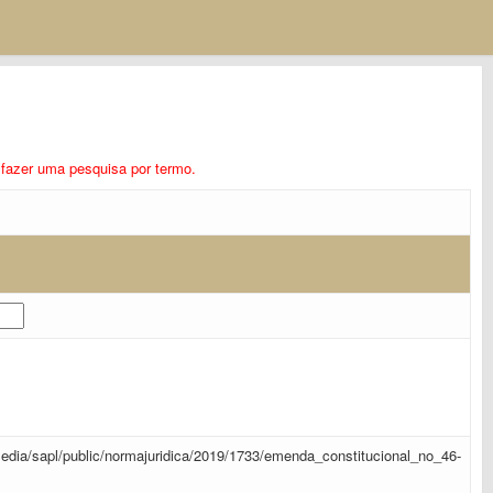
ra fazer uma pesquisa por termo.
r/media/sapl/public/normajuridica/2019/1733/emenda_constitucional_no_46-