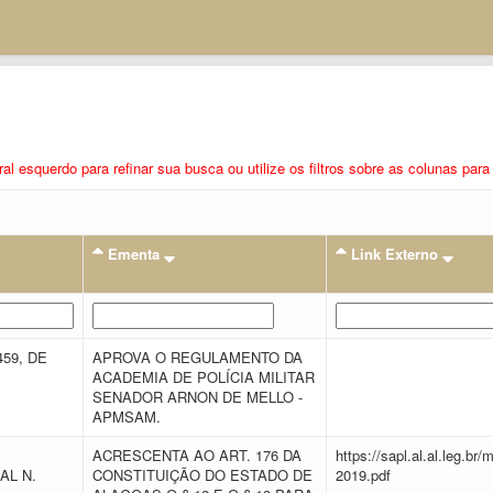
eral esquerdo para refinar sua busca ou utilize os filtros sobre as colunas pa
Ementa
Link Externo
459, DE
APROVA O REGULAMENTO DA
ACADEMIA DE POLÍCIA MILITAR
SENADOR ARNON DE MELLO -
APMSAM.
ACRESCENTA AO ART. 176 DA
https://sapl.al.al.leg.b
AL N.
CONSTITUIÇÃO DO ESTADO DE
2019.pdf