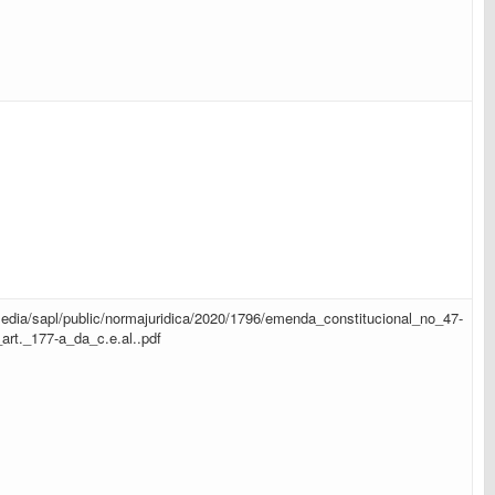
r/media/sapl/public/normajuridica/2020/1796/emenda_constitucional_no_47-
art._177-a_da_c.e.al..pdf