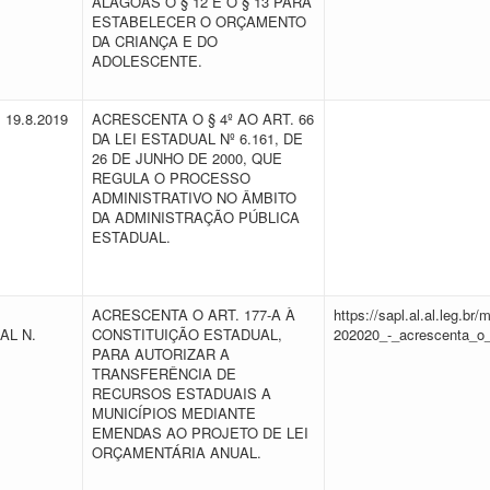
ALAGOAS O § 12 E O § 13 PARA
ESTABELECER O ORÇAMENTO
DA CRIANÇA E DO
ADOLESCENTE.
E 19.8.2019
ACRESCENTA O § 4º AO ART. 66
DA LEI ESTADUAL Nº 6.161, DE
26 DE JUNHO DE 2000, QUE
REGULA O PROCESSO
ADMINISTRATIVO NO ÂMBITO
DA ADMINISTRAÇÃO PÚBLICA
ESTADUAL.
ACRESCENTA O ART. 177-A À
https://sapl.al.al.leg.b
AL N.
CONSTITUIÇÃO ESTADUAL,
202020_-_acrescenta_o_
PARA AUTORIZAR A
TRANSFERÊNCIA DE
RECURSOS ESTADUAIS A
MUNICÍPIOS MEDIANTE
EMENDAS AO PROJETO DE LEI
ORÇAMENTÁRIA ANUAL.