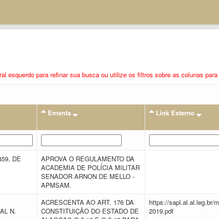
eral esquerdo para refinar sua busca ou utilize os filtros sobre as colunas pa
Ementa
Link Externo
459, DE
APROVA O REGULAMENTO DA
ACADEMIA DE POLÍCIA MILITAR
SENADOR ARNON DE MELLO -
APMSAM.
ACRESCENTA AO ART. 176 DA
https://sapl.al.al.leg.b
AL N.
CONSTITUIÇÃO DO ESTADO DE
2019.pdf