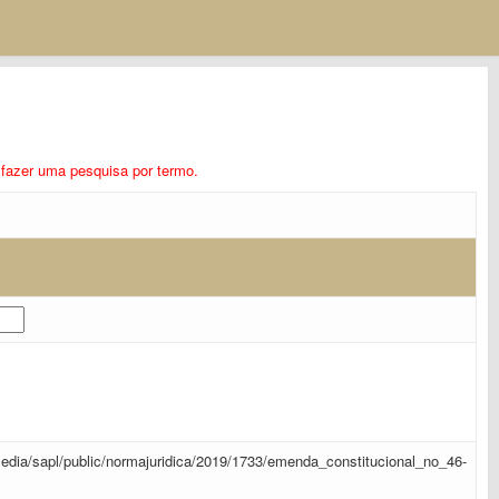
ra fazer uma pesquisa por termo.
r/media/sapl/public/normajuridica/2019/1733/emenda_constitucional_no_46-