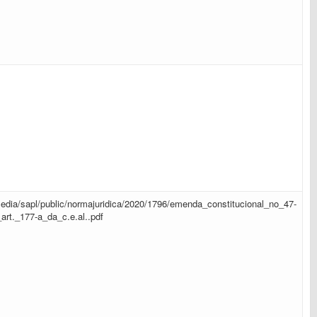
r/media/sapl/public/normajuridica/2020/1796/emenda_constitucional_no_47-
art._177-a_da_c.e.al..pdf