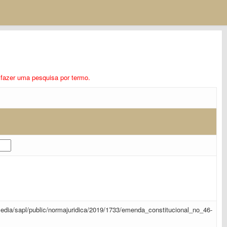
ra fazer uma pesquisa por termo.
r/media/sapl/public/normajuridica/2019/1733/emenda_constitucional_no_46-