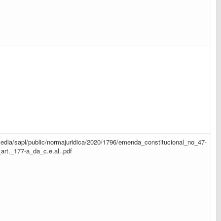
r/media/sapl/public/normajuridica/2020/1796/emenda_constitucional_no_47-
art._177-a_da_c.e.al..pdf