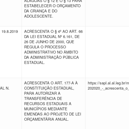
ALAGOAS O § 12 E O § 13 PARA
ESTABELECER O ORÇAMENTO
DA CRIANÇA E DO
ADOLESCENTE.
E 19.8.2019
ACRESCENTA O § 4º AO ART. 66
DA LEI ESTADUAL Nº 6.161, DE
26 DE JUNHO DE 2000, QUE
REGULA O PROCESSO
ADMINISTRATIVO NO ÂMBITO
DA ADMINISTRAÇÃO PÚBLICA
ESTADUAL.
ACRESCENTA O ART. 177-A À
https://sapl.al.al.leg.b
AL N.
CONSTITUIÇÃO ESTADUAL,
202020_-_acrescenta_o_
PARA AUTORIZAR A
TRANSFERÊNCIA DE
RECURSOS ESTADUAIS A
MUNICÍPIOS MEDIANTE
EMENDAS AO PROJETO DE LEI
ORÇAMENTÁRIA ANUAL.