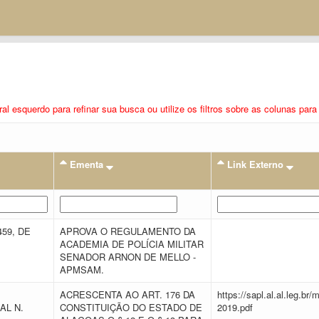
eral esquerdo para refinar sua busca ou utilize os filtros sobre as colunas pa
Ementa
Link Externo
459, DE
APROVA O REGULAMENTO DA
ACADEMIA DE POLÍCIA MILITAR
SENADOR ARNON DE MELLO -
APMSAM.
ACRESCENTA AO ART. 176 DA
https://sapl.al.al.leg.b
AL N.
CONSTITUIÇÃO DO ESTADO DE
2019.pdf