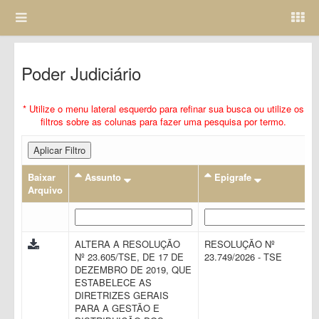
Poder Judiciário
* Utilize o menu lateral esquerdo para refinar sua busca ou utilize os
filtros sobre as colunas para fazer uma pesquisa por termo.
Aplicar Filtro
Baixar
Assunto
Epigrafe
Arquivo
ALTERA A RESOLUÇÃO
RESOLUÇÃO Nº
Nº 23.605/TSE, DE 17 DE
23.749/2026 - TSE
DEZEMBRO DE 2019, QUE
ESTABELECE AS
DIRETRIZES GERAIS
PARA A GESTÃO E