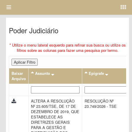
Poder Judiciário
* Utilize o menu lateral esquerdo para refinar sua busca ou utilize os
filtros sobre as colunas para fazer uma pesquisa por termo.
Aplicar Filtro
Baixar
Assunto
Epigrafe
Arquivo
ALTERA A RESOLUÇÃO
RESOLUÇÃO Nº
Nº 23.605/TSE, DE 17 DE
23.749/2026 - TSE
DEZEMBRO DE 2019, QUE
ESTABELECE AS
DIRETRIZES GERAIS
PARA A GESTÃO E