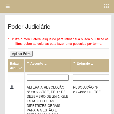
Poder Judiciário
* Utilize o menu lateral esquerdo para refinar sua busca ou utilize os
filtros sobre as colunas para fazer uma pesquisa por termo.
Aplicar Filtro
Baixar
Assunto
Epigrafe
Arquivo
ALTERA A RESOLUÇÃO
RESOLUÇÃO Nº
Nº 23.605/TSE, DE 17 DE
23.749/2026 - TSE
DEZEMBRO DE 2019, QUE
ESTABELECE AS
DIRETRIZES GERAIS
PARA A GESTÃO E