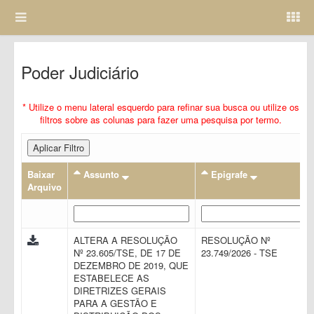
Poder Judiciário
* Utilize o menu lateral esquerdo para refinar sua busca ou utilize os
filtros sobre as colunas para fazer uma pesquisa por termo.
Aplicar Filtro
Baixar
Assunto
Epigrafe
Arquivo
ALTERA A RESOLUÇÃO
RESOLUÇÃO Nº
Nº 23.605/TSE, DE 17 DE
23.749/2026 - TSE
DEZEMBRO DE 2019, QUE
ESTABELECE AS
DIRETRIZES GERAIS
PARA A GESTÃO E